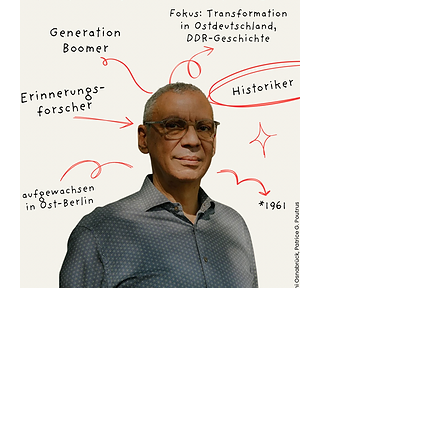
Dr. Patrice G. Poutrus
 ist promovierter 
Historiker. Er wurde 1961 in Ostberlin als Sohn 
einer ost-deutschen Mutter und eines ost-
afrikanischen Vaters geboren und ist in der DDR 
aufgewachsen…