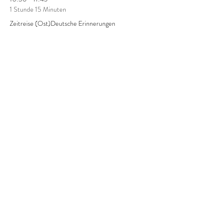
1 Stunde 15 Minuten
Zeitreise (Ost)Deutsche Erinnerungen
Alle ansehen
5 weitere Elemente verfügbar
Diese Veranstaltung teilen
STAY -
IN
-
CONTACT
-
STAY
- IN -
CONTACT
ABONNIERE UNSEREN NEWSLETTER