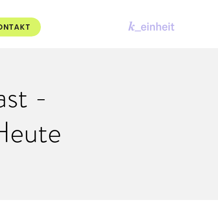
ONTAKT
st -
Heute