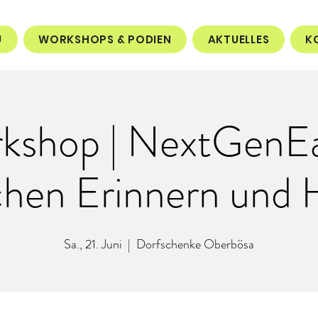
U
WORKSHOPS & PODIEN
AKTUELLES
K
kshop | NextGenEa
chen Erinnern und 
Sa., 21. Juni
  |  
Dorfschenke Oberbösa