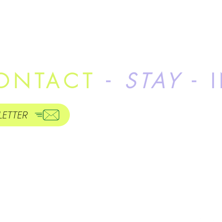
ONTACT
-
STAY
- 
LETTER
ÜBER 
TEAM
PROJ
AKTUE