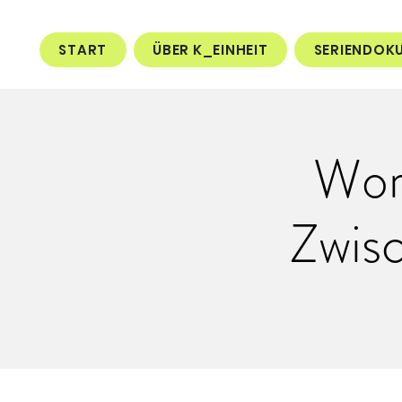
START
ÜBER K_EINHEIT
SERIENDOK
Wor
Zwis