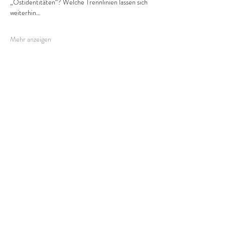
„Ostidentitäten“? Welche Trennlinien lassen sich 
weiterhin…
Mehr anzeigen
Diese Veranstaltung teilen
STAY -
IN
-
CONTACT
-
STAY
- IN -
CONTACT
ABONNIERE UNSEREN NEWSLETTER